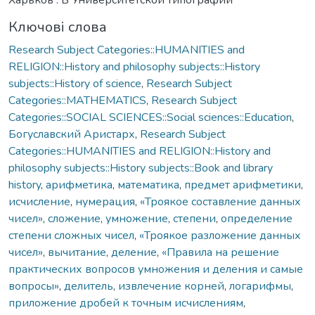
Ключові слова
Research Subject Categories::HUMANITIES and
RELIGION::History and philosophy subjects::History
subjects::History of science
,
Research Subject
Categories::MATHEMATICS
,
Research Subject
Categories::SOCIAL SCIENCES::Social sciences::Education
,
Богуславский Аристарх
,
Research Subject
Categories::HUMANITIES and RELIGION::History and
philosophy subjects::History subjects::Book and library
history
,
арифметика
,
математика
,
предмет арифметики
,
исчисление
,
нумерация
,
«Троякое составление данных
чисел»
,
сложение
,
умножение
,
степени
,
определение
степени сложных чисел
,
«Троякое разложение данных
чисел»
,
вычитание
,
деление
,
«Правила на решение
практических вопросов умножения и деления и самые
вопросы»
,
делитель
,
извлечение корней
,
логарифмы
,
приложение дробей к точным исчислениям
,