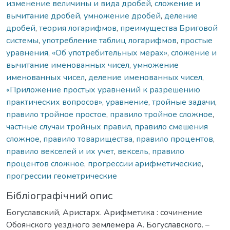
изменение величины и вида дробей
,
сложение и
вычитание дробей
,
умножение дробей
,
деление
дробей
,
теория логарифмов
,
преимущества Бриговой
системы
,
употребление таблиц логарифмов
,
простые
уравнения
,
«Об употребительных мерах»
,
сложение и
вычитание именованных чисел
,
умножение
именованных чисел
,
деление именованных чисел
,
«Приложение простых уравнений к разрешению
практических вопросов»
,
уравнение
,
тройные задачи
,
правило тройное простое
,
правило тройное сложное
,
частные случаи тройных правил
,
правило смешения
сложное
,
правило товарищества
,
правило процентов
,
правило векселей и их учет
,
вексель
,
правило
процентов сложное
,
прогрессии арифметические
,
прогрессии геометрические
Бібліографічний опис
Богуславский, Аристарх. Арифметика : сочинение
Обоянского уездного землемера А. Богуславского. –