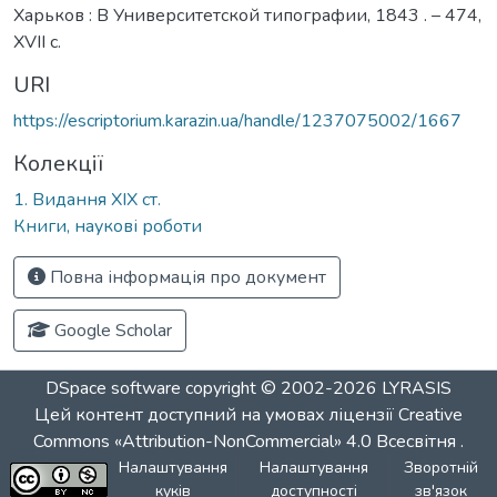
Харьков : В Университетской типографии, 1843 . – 474,
XVII с.
URI
https://escriptorium.karazin.ua/handle/1237075002/1667
Колекції
1. Видання ХІХ ст.
Книги, наукові роботи
Повна інформація про документ
Google Scholar
DSpace software
copyright © 2002-2026
LYRASIS
Цей контент доступний на умовах ліцензії
Creative
Commons «Attribution-NonCommercial» 4.0 Всесвітня
.
Налаштування
Налаштування
Зворотній
куків
доступності
зв'язок