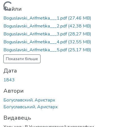
Вантажиться...
Файли
Boguslavski_Arifmetika___1.pdf
(27,46 MB)
Boguslavski_Arifmetika___2.pdf
(42,38 MB)
Boguslavski_Arifmetika___3.pdf
(28,27 MB)
Boguslavski_Arifmetika___4.pdf
(32,55 MB)
Boguslavski_Arifmetika___5.pdf
(25,17 MB)
Показати більше
Дата
1843
Автори
Богуславский, Аристарх
Богуславський, Аристарх
Видавець
Харьков : В Университетской типографии