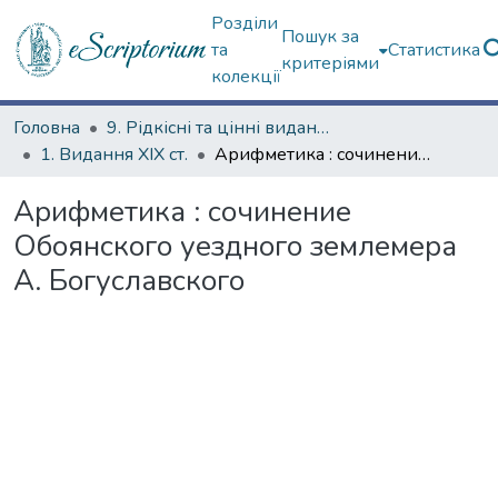
Розділи
Пошук за
та
Статистика
критеріями
колекції
Головна
9. Рідкісні та цінні видання
1. Видання ХІХ ст.
Арифметика : сочинение Обоянского уездного землемера А. Богуславского
Арифметика : сочинение
Обоянского уездного землемера
А. Богуславского