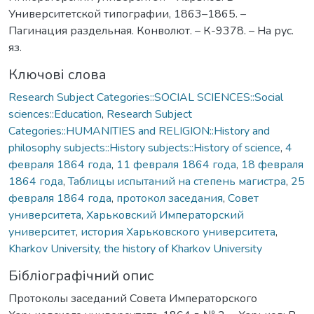
Университетской типографии, 1863–1865. –
Пагинация раздельная. Конволют. – К-9378. – На рус.
яз.
Ключові слова
Research Subject Categories::SOCIAL SCIENCES::Social
sciences::Education
,
Research Subject
Categories::HUMANITIES and RELIGION::History and
philosophy subjects::History subjects::History of science
,
4
февраля 1864 года
,
11 февраля 1864 года
,
18 февраля
1864 года
,
Таблицы испытаний на степень магистра
,
25
февраля 1864 года
,
протокол заседания
,
Совет
университета
,
Харьковский Императорский
университет
,
история Харьковского университета
,
Kharkov University
,
the history of Kharkov University
Бібліографічний опис
Протоколы заседаний Совета Императорского