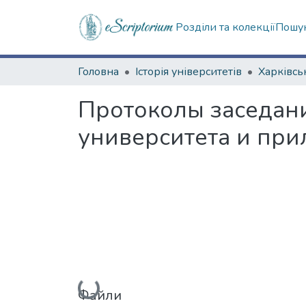
Розділи та колекції
Пошук
Головна
Історія університетів
Протоколы заседан
университета и при
Вантажиться...
Файли