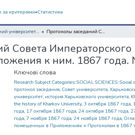
 за критеріями
Статистика
Харківський університет (до 217-річчя)
Протоколы заседаний Совета Императорского Харьковского университета и приложения к ним. 1867 года. № 9
ий Совета Императорского
ложения к ним. 1867 года.
Ключові слова
Research Subject Categories::SOCIAL SCIENCES::Social s
протокол заседания
,
Совет университета
,
Харьковск
университет
,
история Харьковского университета
,
K
the history of Kharkov University
,
3 октября 1867 года
,
года
,
17 октября 1867 года
,
24 октября 1867 года
,
2
года
,
7 ноября 1867 года
,
24 ноября 1867 года
,
Огла
помещенных в Приложениях к Протоколам в 1867 