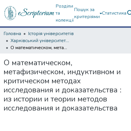
Розділи
Пошук за
та
Статистика
критеріями
колекції
Головна
Історія університетів
Харківський університет (до 217-річчя)
О математическом, метафизическом, индуктивном и критическом методах исследования и доказательства : из истории и теории методов исследования и доказательства
О математическом,
метафизическом, индуктивном и
критическом методах
исследования и доказательства :
из истории и теории методов
исследования и доказательства