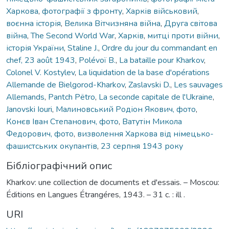
Харкова
,
фотографії з фронту
,
Харків військовий
,
воєнна історія
,
Велика Вітчизняна війна
,
Друга світова
війна
,
The Second World War
,
Харків
,
митці проти війни
,
історія України
,
Staline J.
,
Ordre du jour du commandant en
chef, 23 août 1943
,
Polévoï B.
,
La bataille pour Kharkov
,
Colonel V. Kostylev
,
La liquidation de la base d'opérations
Allemande de Bielgorod-Kharkov
,
Zaslavski D.
,
Les sauvages
Allemands
,
Pantch Pëtro
,
La seconde capitale de l'Ukraine
,
Janovski Iouri
,
Малиновський Родіон Якович, фото
,
Конєв Іван Степанович, фото
,
Ватутін Микола
Федорович, фото
,
визволення Харкова від німецько-
фашистських окупантів
,
23 серпня 1943 року
Бібліографічний опис
Kharkov: une collection de documents et d'essais. – Moscou:
Éditions en Langues Étrangéres, 1943. – 31 с. : ill .
URI