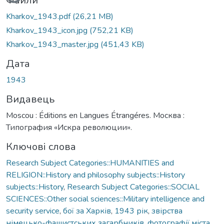
Файли
Kharkov_1943.pdf
(26,21 MB)
Kharkov_1943_icon.jpg
(752,21 KB)
Kharkov_1943_master.jpg
(451,43 KB)
Дата
1943
Видавець
Moscou : Éditions en Langues Étrangéres. Москва :
Типография «Искра революции».
Ключові слова
Research Subject Categories::HUMANITIES and
RELIGION::History and philosophy subjects::History
subjects::History
,
Research Subject Categories::SOCIAL
SCIENCES::Other social sciences::Military intelligence and
security service
,
бої за Харків
,
1943 рік
,
звірства
німецько-фашистських загарбників
,
фотографії міста