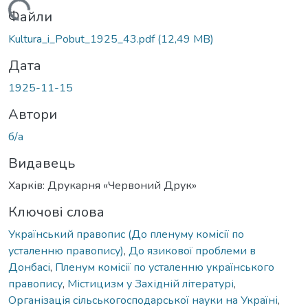
Вантажиться...
Файли
Kultura_i_Pobut_1925_43.pdf
(12,49 MB)
Дата
1925-11-15
Автори
б/а
Видавець
Харків: Друкарня «Червоний Друк»
Ключові слова
Український правопис (До пленуму комісії по
усталенню правопису)
,
До язикової проблеми в
Донбасі
,
Пленум комісії по усталенню українського
правопису
,
Містицизм у Західній літературі
,
Організація сільськогосподарської науки на Україні
,