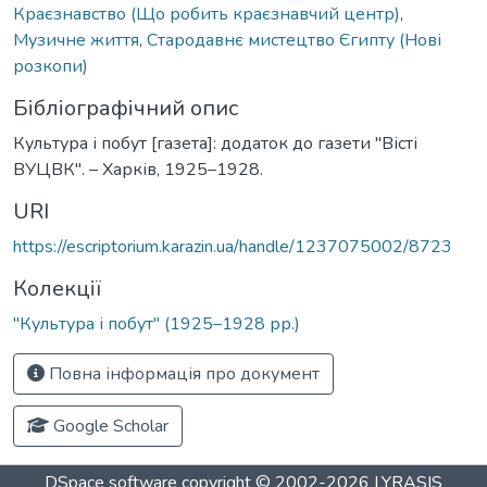
Краєзнавство (Що робить краєзнавчий центр)
,
Музичне життя
,
Стародавнє мистецтво Єгипту (Нові
розкопи)
Бібліографічний опис
Культура і побут [газета]: додаток до газети "Вісті
ВУЦВК". – Харків, 1925–1928.
URI
https://escriptorium.karazin.ua/handle/1237075002/8723
Колекції
"Культура і побут" (1925–1928 рр.)
Повна інформація про документ
Google Scholar
DSpace software
copyright © 2002-2026
LYRASIS