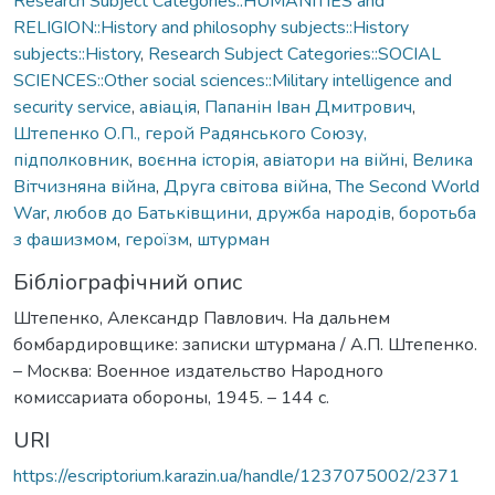
Research Subject Categories::HUMANITIES and
RELIGION::History and philosophy subjects::History
subjects::History
,
Research Subject Categories::SOCIAL
SCIENCES::Other social sciences::Military intelligence and
security service
,
авіація
,
Папанін Іван Дмитрович
,
Штепенко О.П., герой Радянського Союзу,
підполковник
,
воєнна історія
,
авіатори на війні
,
Велика
Вітчизняна війна
,
Друга світова війна
,
The Second World
War
,
любов до Батьківщини
,
дружба народів
,
боротьба
з фашизмом
,
героїзм
,
штурман
Бібліографічний опис
Штепенко, Александр Павлович. На дальнем
бомбардировщике: записки штурмана / А.П. Штепенко.
– Москва: Военное издательство Народного
комиссариата обороны, 1945. – 144 с.
URI
https://escriptorium.karazin.ua/handle/1237075002/2371