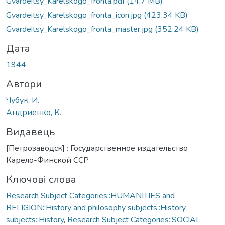
Gvardeitsy_Karelskogo_fronta.pdf
(14,7 MB)
Gvardeitsy_Karelskogo_fronta_icon.jpg
(423,34 KB)
Gvardeitsy_Karelskogo_fronta_master.jpg
(352,24 KB)
Дата
1944
Автори
Чубук, И.
Андриенко, К.
Видавець
[Петрозаводск] : Государственное издательство
Карело-Финской ССР
Ключові слова
Research Subject Categories::HUMANITIES and
RELIGION::History and philosophy subjects::History
subjects::History
,
Research Subject Categories::SOCIAL