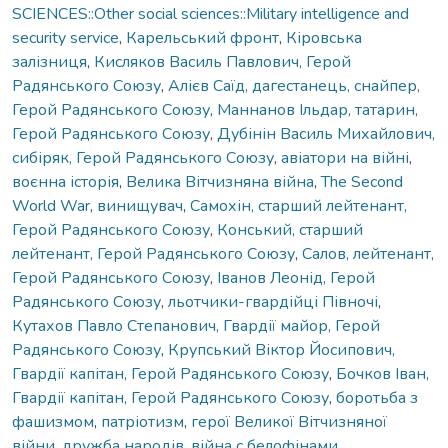
SCIENCES::Other social sciences::Military intelligence and
security service
,
Карельський фронт
,
Кіровська
залізниця
,
Кисляков Василь Павлович, Герой
Радянського Союзу
,
Алієв Саїд, дагестанець, снайпер,
Герой Радянського Союзу
,
Маннанов Ільдар, татарин,
Герой Радянського Союзу
,
Дубінін Василь Михайлович,
сибіряк, Герой Радянського Союзу
,
авіатори на війні
,
воєнна історія
,
Велика Вітчизняна війна
,
The Second
World War
,
винищувач
,
Самохін, старший лейтенант,
Герой Радянського Союзу
,
Конський, старший
лейтенант, Герой Радянського Союзу
,
Салов, лейтенант,
Герой Радянського Союзу
,
Іванов Леонід, Герой
Радянського Союзу
,
льотчики-гвардійці Півночі
,
Кутахов Павло Степанович, Гвардії майор, Герой
Радянського Союзу
,
Крупський Віктор Йосипович,
Гвардії капітан, Герой Радянського Союзу
,
Бочков Іван,
Гвардії капітан, Герой Радянського Союзу
,
боротьба з
фашизмом
,
патріотизм
,
герої Великої Вітчизняної
війни
,
дружба народів
,
війна с белофінами