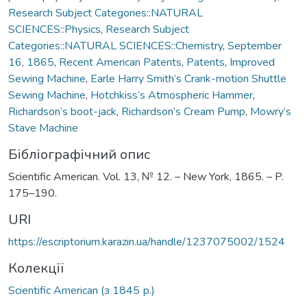
Research Subject Categories::NATURAL
SCIENCES::Physics
,
Research Subject
Categories::NATURAL SCIENCES::Chemistry
,
September
16, 1865
,
Recent American Patents
,
Patents
,
Improved
Sewing Machine
,
Earle Harry Smith’s Crank-motion Shuttle
Sewing Machine
,
Hotchkiss’s Atmospheric Hammer
,
Richardson’s boot-jack
,
Richardson’s Cream Pump
,
Mowry’s
Stave Machine
Бібліографічний опис
Scientific American. Vol. 13, № 12. – New York, 1865. – P.
175–190.
URI
https://escriptorium.karazin.ua/handle/1237075002/1524
Колекції
Scientific American (з 1845 р.)