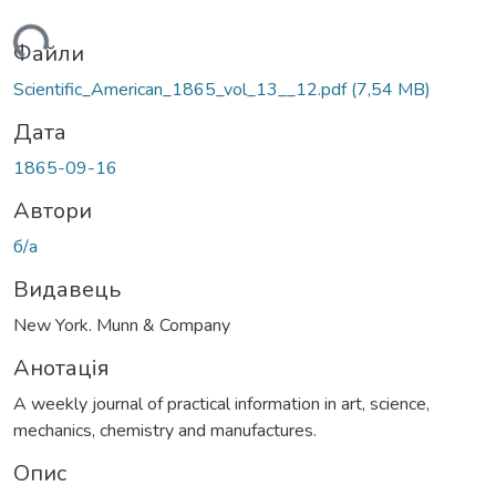
ться...
Файли
Scientific_American_1865_vol_13__12.pdf
(7,54 MB)
Дата
1865-09-16
Автори
б/а
Видавець
New York. Munn & Company
Анотація
A weekly journal of practical information in art, science,
mechanics, chemistry and manufactures.
Опис