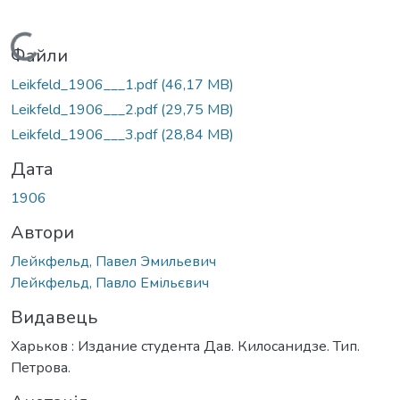
Вантажиться...
Файли
Leikfeld_1906___1.pdf
(46,17 MB)
Leikfeld_1906___2.pdf
(29,75 MB)
Leikfeld_1906___3.pdf
(28,84 MB)
Дата
1906
Автори
Лейкфельд, Павел Эмильевич
Лейкфельд, Павло Емільєвич
Видавець
Харьков : Издание студента Дав. Килосанидзе. Тип.
Петрова.