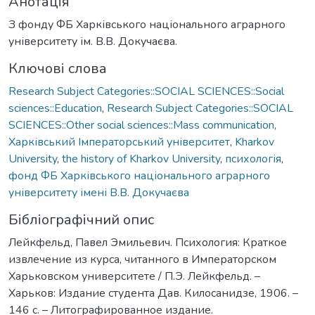
Анотація
З фонду ФБ Харківського національного аграрного
університету ім. В.В. Докучаєва.
Ключові слова
Research Subject Categories::SOCIAL SCIENCES::Social
sciences::Education
,
Research Subject Categories::SOCIAL
SCIENCES::Other social sciences::Mass communication
,
Харківський Імператорський університет
,
Kharkov
University
,
the history of Kharkov University
,
психологія
,
фонд ФБ Харківського національного аграрного
університету імені В.В. Докучаєва
Бібліографічний опис
Лейкфельд, Павел Эмильевич. Психология: Краткое
извлечение из курса, читанного в Императорском
Харьковском университете / П.Э. Лейкфельд. –
Харьков: Издание студента Дав. Килосанидзе, 1906. –
146 с. – Литографированное издание.