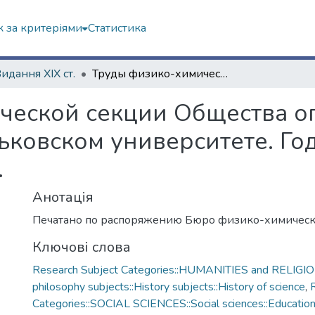
 за критеріями
Статистика
Видання ХІХ ст.
Труды физико-химической секции Общества опытных наук при Императорском Харьковском университете. Год XXI. Отчеты о заседаниях в 1893 г.
ческой секции Общества о
ковском университете. Год
.
Анотація
Печатано по распоряжению Бюро физико-химическ
Ключові слова
Research Subject Categories::HUMANITIES and RELIGION
philosophy subjects::History subjects::History of science
,
Categories::SOCIAL SCIENCES::Social sciences::Educatio