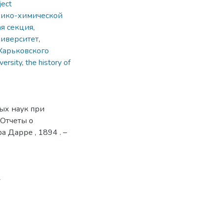
ject
зико-химической
я секция
,
иверситет
,
Харьковского
versity
,
the history of
ых наук при
 Отчеты о
а Дарре , 1894 . –
4