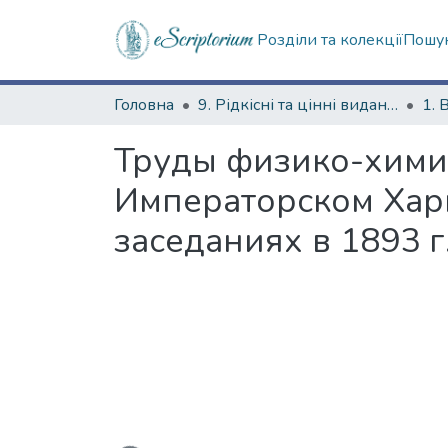
Розділи та колекції
Пошук
Головна
9. Рідкісні та цінні видання
1. 
Труды физико-хими
Императорском Харь
заседаниях в 1893 г