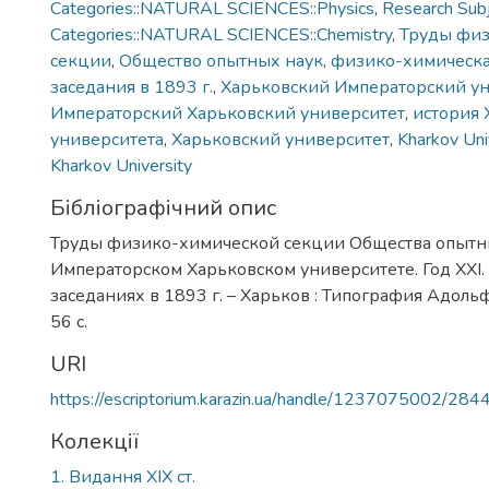
Categories::NATURAL SCIENCES::Physics
,
Research Sub
Categories::NATURAL SCIENCES::Chemistry
,
Труды фи
секции
,
Общество опытных наук
,
физико-химическа
заседания в 1893 г.
,
Харьковский Императорский ун
Императорский Харьковский университет
,
история 
университета
,
Харьковский университет
,
Kharkov Uni
Kharkov University
Бібліографічний опис
Труды физико-химической секции Общества опытн
Императорском Харьковском университете. Год XXI.
заседаниях в 1893 г. – Харьков : Типография Адольф
56 с.
URI
https://escriptorium.karazin.ua/handle/1237075002/284
Колекції
1. Видання ХІХ ст.