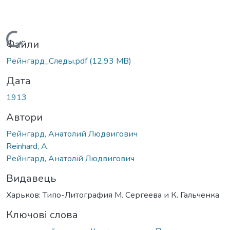
Вантажиться...
Файли
Рейнгард_Следы.pdf
(12,93 MB)
Дата
1913
Автори
Рейнгард, Анатолий Людвигович
Reinhard, A.
Рейнгард, Анатолій Людвигович
Видавець
Харьков: Типо-Литография М. Сергеева и К. Гальченка
Ключові слова