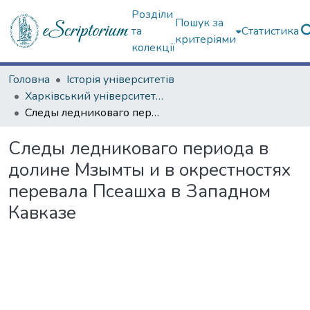
Розділи
Пошук за
та
Статистика
критеріями
колекції
Головна
Історія університетів
Харківський університет (до 217-річчя)
Следы ледниковаго периода в долине Мзымты и в окрестностях перевала Псеашха в Западном Кавказе
Следы ледниковаго периода в
долине Мзымты и в окрестностях
перевала Псеашха в Западном
Кавказе