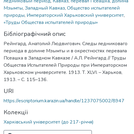
ледниковый период
,
Кавказ
,
перевал Псеашха
,
долина
Мзымты
,
Западный Кавказ
,
Общество испытателей
природы
,
Императорский Харьковский университет
,
«Труды Общества испытателей природы»
Бібліографічний опис
Рейнгард, Анатолий Людвигович. Следы ледниковаго
периода в долине Мзымты и в окрестностях перевала
Псеашха в Западном Кавказе / А.Л. Рейнгард // Труды
Общества Испытателей Природы при Императорском
Харьковском университете. 1913. Т. XLVI. – Харьков,
1913. – С. 115–136.
URI
https://escriptorium.karazin.ua/handle/1237075002/8947
Колекції
Харківський університет (до 217-річчя)