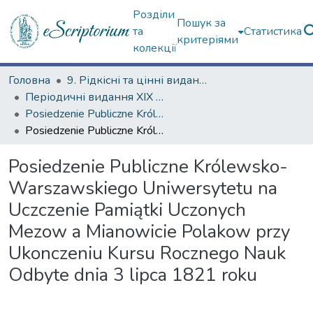
Розділи
Пошук за
та
Статистика
критеріями
колекції
Головна
9. Рідкісні та цінні видання
Періодичні видання ХІХ ст.
Posiedzenie Publiczne Królewskiego Warszawskiego Uniwersytetu
Posiedzenie Publiczne Królewsko-Warszawskiego Uniwersytetu na Uczczenie Pamiątki Uczonych Mezow a Mianowicie Polakow przy Ukonczeniu Kursu Rocznego Nauk Odbyte dnia 3 lipca 1821 roku
Posiedzenie Publiczne Królewsko-
Warszawskiego Uniwersytetu na
Uczczenie Pamiątki Uczonych
Mezow a Mianowicie Polakow przy
Ukonczeniu Kursu Rocznego Nauk
Odbyte dnia 3 lipca 1821 roku