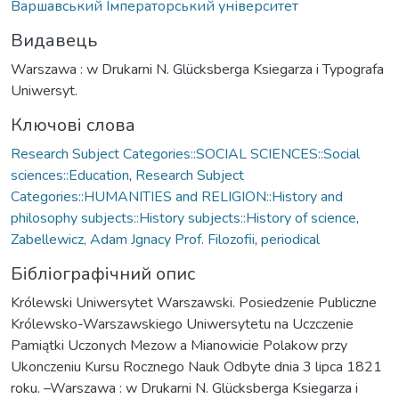
Варшавський Імператорський університет
Видавець
Warszawa : w Drukarni N. Glücksberga Ksiegarza i Typografa
Uniwersyt.
Ключові слова
Research Subject Categories::SOCIAL SCIENCES::Social
sciences::Education
,
Research Subject
Categories::HUMANITIES and RELIGION::History and
philosophy subjects::History subjects::History of science
,
Zabellewicz, Adam Jgnacy Prof. Filozofii
,
periodical
Бібліографічний опис
Królewski Uniwersytet Warszawski. Posiedzenie Publiczne
Królewsko-Warszawskiego Uniwersytetu na Uczczenie
Pamiątki Uczonych Mezow a Mianowicie Polakow przy
Ukonczeniu Kursu Rocznego Nauk Odbyte dnia 3 lipca 1821
roku. –Warszawa : w Drukarni N. Glücksberga Ksiegarza i