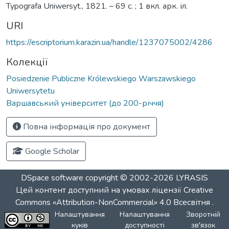
Typografa Uniwersyt., 1821. – 69 с. ; 1 вкл. арк. іл.
URI
https://escriptorium.karazin.ua/handle/1237075002/4286
Колекції
Posiedzenie Publiczne Królewskiego Warszawskiego
Uniwersytetu
Варшавський університет (до 200-річчя)
Повна інформація про документ
Google Scholar
DSpace software
copyright © 2002-2026
LYRASIS
Цей контент доступний на умовах ліцензії
Creative
Commons «Attribution-NonCommercial» 4.0 Всесвітня
.
Налаштування
Налаштування
Зворотній
куків
доступності
зв'язок