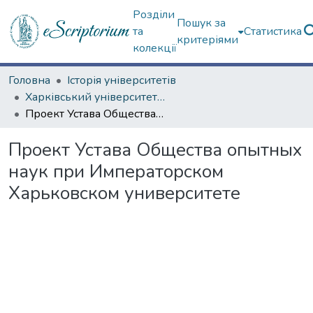
Розділи
Пошук за
та
Статистика
критеріями
колекції
Головна
Історія університетів
Харківський університет (до 217-річчя)
Проект Устава Общества опытных наук при Императорском Харьковском университете
Проект Устава Общества опытных
наук при Императорском
Харьковском университете