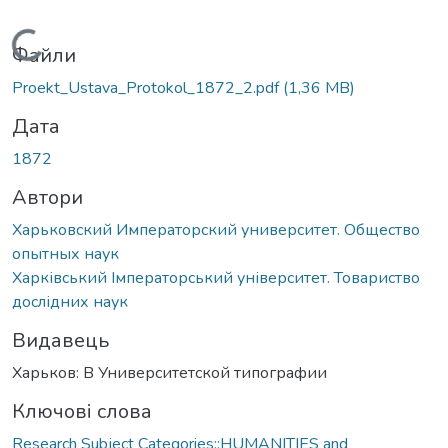
Вантажиться...
Файли
Proekt_Ustava_Protokol_1872_2.pdf
(1,36 MB)
Дата
1872
Автори
Харьковский Императорский университет. Общество
опытных наук
Харківський Імператорський університет. Товариство
дослідних наук
Видавець
Харьков: В Университетской типографии
Ключові слова
Research Subject Categories::HUMANITIES and