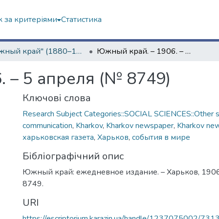
 за критеріями
Статистика
"Южный край" (1880–1919 гг.)
Южный край. – 1906. – 5 апреля (№ 8749)
 – 5 апреля (№ 8749)
Ключові слова
Research Subject Categories::SOCIAL SCIENCES::Other so
communication
,
Kharkov
,
Kharkov newspaper
,
Kharkov ne
харьковская газета
,
Харьков
,
события в мире
Бібліографічний опис
Южный край: ежедневное издание. – Харьков, 1906.
8749.
URI
https://escriptorium.karazin.ua/handle/1237075002/731