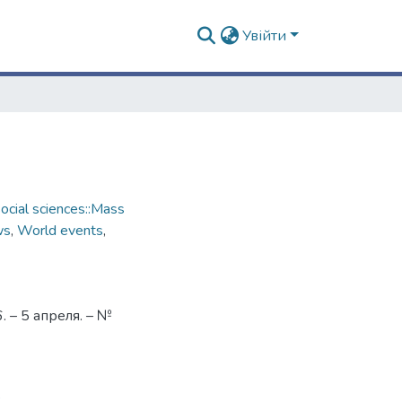
Увійти
cial sciences::Mass
ws
,
World events
,
 – 5 апреля. – №
3