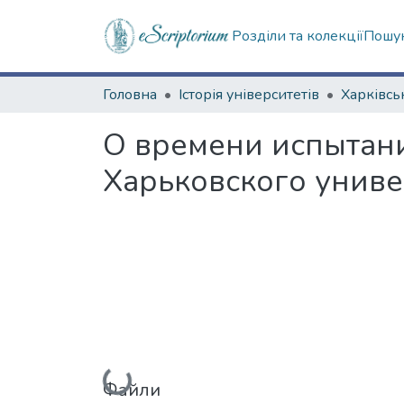
Розділи та колекції
Пошук
Головна
Історія університетів
О времени испытани
Харьковского униве
Вантажиться...
Файли