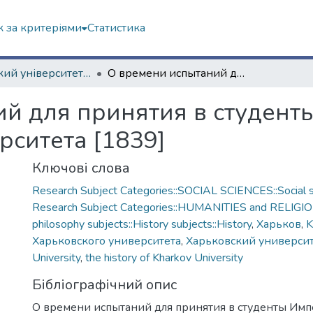
 за критеріями
Статистика
Харківський університет (до 217-річчя)
О времени испытаний для принятия в студенты Императорского Харьковского университета [1839]
й для принятия в студент
рситета [1839]
Ключові слова
Research Subject Categories::SOCIAL SCIENCES::Social s
Research Subject Categories::HUMANITIES and RELIGION
philosophy subjects::History subjects::History
,
Харьков
,
K
Харьковского университета
,
Харьковский универси
University
,
the history of Kharkov University
Бібліографічний опис
О времени испытаний для принятия в студенты Имп