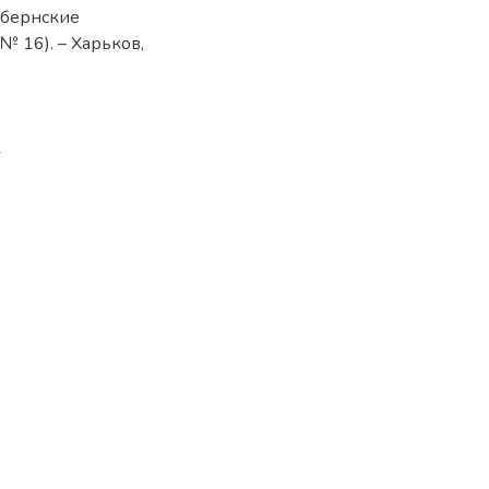
убернские
№ 16). – Харьков,
2