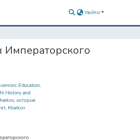
Увійти
ы Императорского
ciences::Education
,
::History and
harkov
,
история
тет
,
Kharkov
ераторского