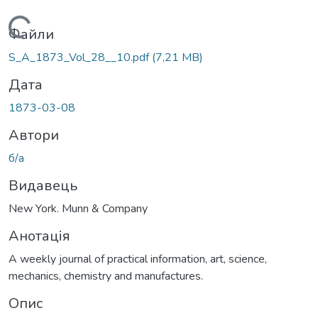
Вантажиться...
Файли
S_A_1873_Vol_28__10.pdf
(7,21 MB)
Дата
1873-03-08
Автори
б/а
Видавець
New York. Munn & Company
Анотація
A weekly journal of practical information, art, science,
mechanics, chemistry and manufactures.
Опис