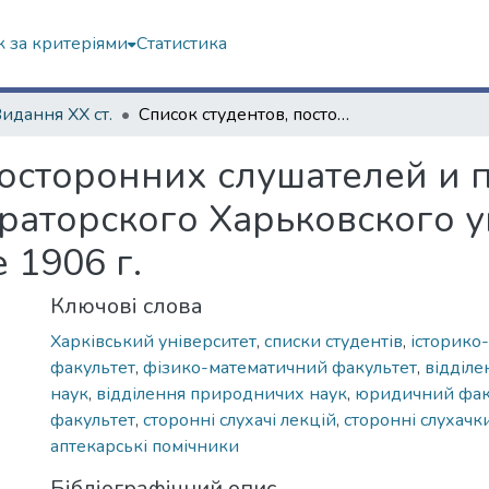
 за критеріями
Статистика
Видання ХХ ст.
Список студентов, посторонних слушателей и посторонних слушательниц Императорского Харьковского университета. Весеннее полугодие 1906 г.
посторонних слушателей и 
аторского Харьковского у
 1906 г.
Ключові слова
Харківський університет
,
списки студентів
,
історико
факультет
,
фізико-математичний факультет
,
відділ
наук
,
відділення природничих наук
,
юридичний фак
факультет
,
сторонні слухачі лекцій
,
сторонні слухачк
аптекарські помічники
Бібліографічний опис