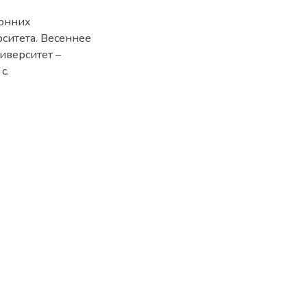
ронних
ситета. Весеннее
иверситет –
с.