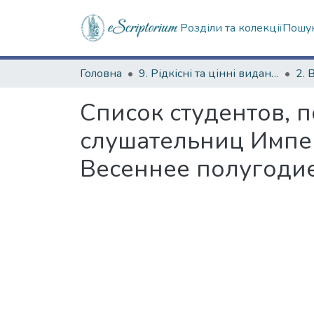
Розділи та колекції
Пошук
Головна
9. Рідкісні та цінні видання
2. 
Список студентов, 
слушательниц Импер
Весеннее полугодие