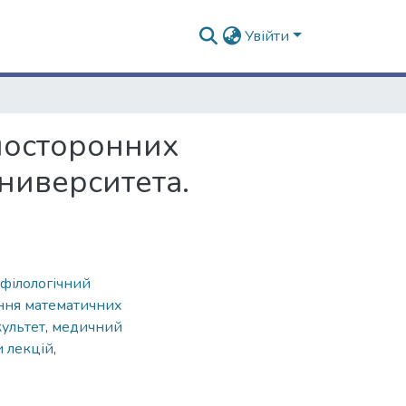
Увійти
посторонних
ниверситета.
-філологічний
ення математичних
ультет
,
медичний
и лекцій
,