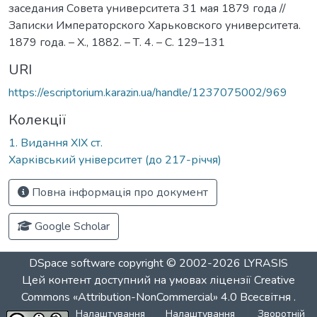
заседания Совета университета 31 мая 1879 года //
Записки Императорского Харьковского университета.
1879 года. – Х., 1882. – Т. 4. – С. 129–131
URI
https://escriptorium.karazin.ua/handle/1237075002/969
Колекції
1. Видання ХІХ ст.
Харківський університет (до 217-річчя)
Повна інформація про документ
Google Scholar
DSpace software
copyright © 2002-2026
LYRASIS
Цей контент доступний на умовах ліцензії
Creative
Commons «Attribution-NonCommercial» 4.0 Всесвітня
.
Налаштування
Налаштування
Зворотній