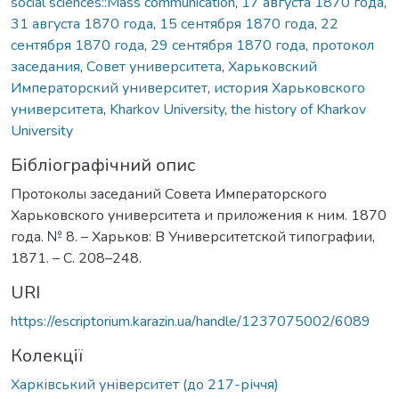
social sciences::Mass communication
,
17 августа 1870 года
,
31 августа 1870 года
,
15 сентября 1870 года
,
22
сентября 1870 года
,
29 сентября 1870 года
,
протокол
заседания
,
Совет университета
,
Харьковский
Императорский университет
,
история Харьковского
университета
,
Kharkov University
,
the history of Kharkov
University
Бібліографічний опис
Протоколы заседаний Совета Императорского
Харьковского университета и приложения к ним. 1870
года. № 8. – Харьков: В Университетской типографии,
1871. – С. 208–248.
URI
https://escriptorium.karazin.ua/handle/1237075002/6089
Колекції
Харківський університет (до 217-річчя)