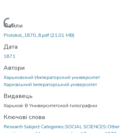
Вантажиться...
Файли
Protokol_1870_8.pdf
(21,01 MB)
Дата
1871
Автори
Харьковский Императорский университет
Харківський Імператорський університет
Видавець
Харьков: В Университетской типографии
Ключові слова
Research Subject Categories::SOCIAL SCIENCES::Other