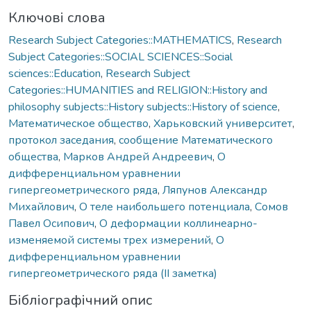
Ключові слова
Research Subject Categories::MATHEMATICS
,
Research
Subject Categories::SOCIAL SCIENCES::Social
sciences::Education
,
Research Subject
Categories::HUMANITIES and RELIGION::History and
philosophy subjects::History subjects::History of science
,
Математическое общество
,
Харьковский университет
,
протокол заседания
,
сообщение Математического
общества
,
Марков Андрей Андреевич
,
О
дифференциальном уравнении
гипергеометрического ряда
,
Ляпунов Александр
Михайлович
,
О теле наибольшего потенциала
,
Сомов
Павел Осипович
,
О деформации коллинеарно-
изменяемой системы трех измерений
,
О
дифференциальном уравнении
гипергеометрического ряда (II заметка)
Бібліографічний опис