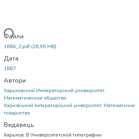
ься...
Файли
1886_2.pdf
(28,98 MB)
Дата
1887
Автори
Харьковский Императорский университет.
Математическое общество
Харківський Імператорський університет. Математичне
товариство
Видавець
Харьков: В Университетской типографии