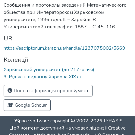
Сообщения и протоколы заседаний Математического
общества при Императорском Харьковском
университете, 1886 года. ІІ. – Харьков: В
Университетской типографии, 1887. – С. 45–116.
URI
https://escriptorium.karazin.ua/handle/1237075002/5669
Колекції
Харківський університет (до 217-річчя)
3. Рідкісні видання Харкова ХІХ ст.
Повна інформація про документ
Google Scholar
DSpace software
copyright © 2002-2026
LYRASIS
Цей контент доступний на умовах ліцензії
Creative