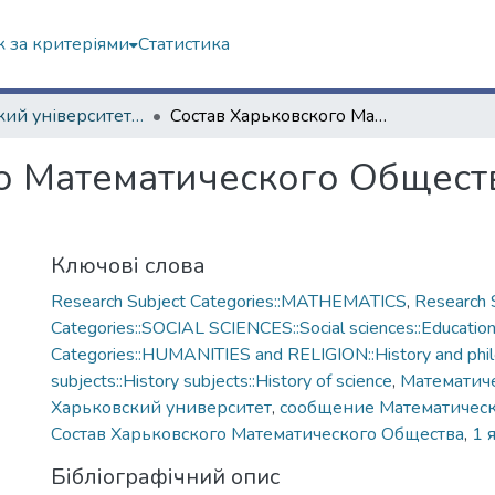
 за критеріями
Статистика
Харківський університет (до 217-річчя)
Состав Харьковского Математического Общества к 1-му января 1897 года
о Математического Обществ
Ключові слова
Research Subject Categories::MATHEMATICS
,
Research 
Categories::SOCIAL SCIENCES::Social sciences::Educatio
Categories::HUMANITIES and RELIGION::History and phi
subjects::History subjects::History of science
,
Математич
Харьковский университет
,
сообщение Математическ
Состав Харьковского Математического Общества
,
1 
Бібліографічний опис