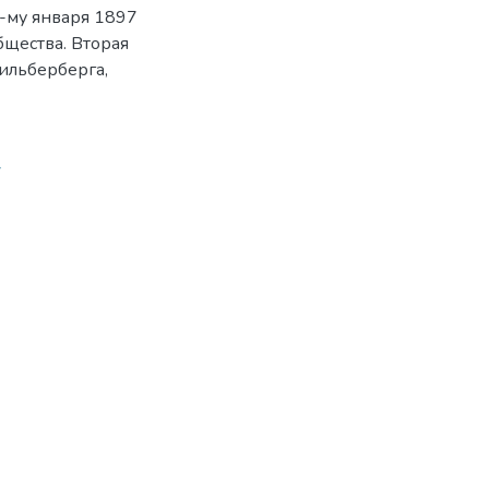
1-му января 1897
бщества. Вторая
Зильберберга,
7