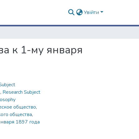
Увійти
а к 1-му января
Subject
n
,
Research Subject
losophy
еское общество
,
ого общества
,
января 1897 года