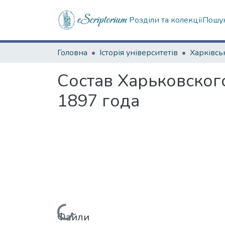
Розділи та колекції
Пошук
Головна
Історія університетів
Состав Харьковског
1897 года
Файли