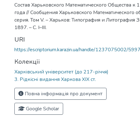
Состав Харьковского Математического Общества к 
года // Сообщения Харьковского Математического о
серия. Том V. – Харьков: Типография и Литография 
1897. – С. I–III.
URI
https://escriptorium.karazin.ua/handle/1237075002/599
Колекції
Харківський університет (до 217-річчя)
3. Рідкісні видання Харкова ХІХ ст.
Повна інформація про документ
Google Scholar