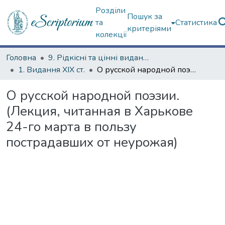
Розділи
Пошук за
та
Статистика
критеріями
колекції
Головна
9. Рідкісні та цінні видання
1. Видання ХІХ ст.
О русской народной поэзии. (Лекция, читанная в Харькове 24-го марта в пользу пострадавших от неурожая)
О русской народной поэзии.
(Лекция, читанная в Харькове
24-го марта в пользу
пострадавших от неурожая)