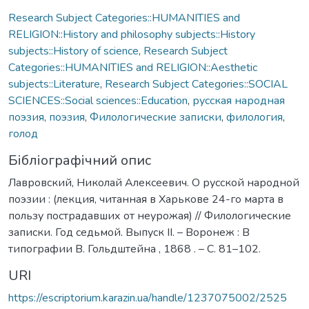
Research Subject Categories::HUMANITIES and
RELIGION::History and philosophy subjects::History
subjects::History of science
,
Research Subject
Categories::HUMANITIES and RELIGION::Aesthetic
subjects::Literature
,
Research Subject Categories::SOCIAL
SCIENCES::Social sciences::Education
,
русская народная
поэзия
,
поэзия
,
Филологические записки
,
филология
,
голод
Бібліографічний опис
Лавровский, Николай Алексеевич. О русской народной
поэзии : (лекция, читанная в Харькове 24-го марта в
пользу пострадавших от неурожая) // Филологические
записки. Год седьмой. Выпуск II. – Воронеж : В
типографии В. Гольдштейна , 1868 . – С. 81–102.
URI
https://escriptorium.karazin.ua/handle/1237075002/2525