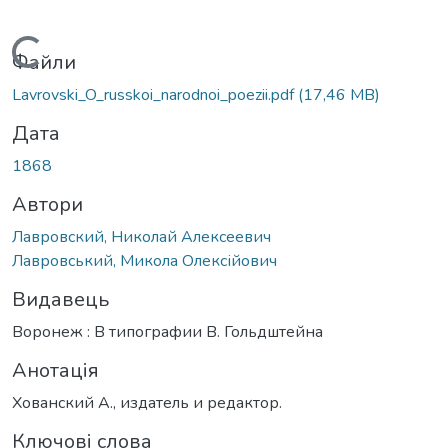
Вантажиться...
Файли
Lavrovski_O_russkoi_narodnoi_poezii.pdf
(17,46 MB)
Дата
1868
Автори
Лавровский, Николай Алексеевич
Лавровський, Микола Олексійович
Видавець
Воронеж : В типографии В. Гольдштейна
Анотація
Хованский А., издатель и редактор.
Ключові слова