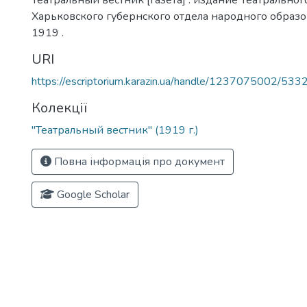
Театральный вестник [газета] : издание Театральног
Харьковского губернского отдела народного образов
1919 .
URI
https://escriptorium.karazin.ua/handle/1237075002/533
Колекції
"Театральный вестник" (1919 г.)
Повна інформація про документ
Google Scholar