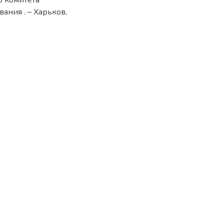
о комитета
ания . – Харьков,
2