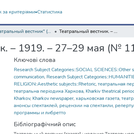
 за критеріями
Статистика
"Театральный вестник" (1919 г.)
Театральный вестник. – 1919. – 27–29 мая (№ 11)
. – 1919. – 27–29 мая (№ 11
Ключові слова
Research Subject Categories::SOCIAL SCIENCES::Other so
communication
,
Research Subject Categories::HUMANITI
RELIGION::Aesthetic subjects::Rhetoric
,
театральная пе
театральна періодика Харкова
,
Kharkiv theatrical perio
Kharkov
,
Kharkov newspaper
,
харьковская газета
,
театр
анонсы спектаклей
,
рецензии на спектакли
,
реперту
программы и либретто
Бібліографічний опис