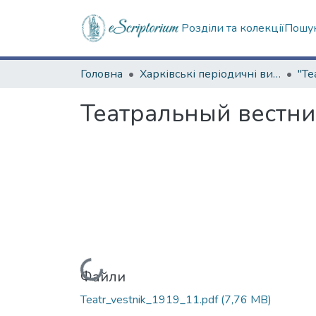
Розділи та колекції
Пошук
Головна
Харківські періодичні видання
Театральный вестник
Вантажиться...
Файли
Teatr_vestnik_1919_11.pdf
(7,76 MB)