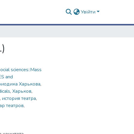
Увійти
)
cial sciences::Mass
ES and
риодика Харькова
,
dicals
,
Харьков
,
,
история театра
,
ар театров
,