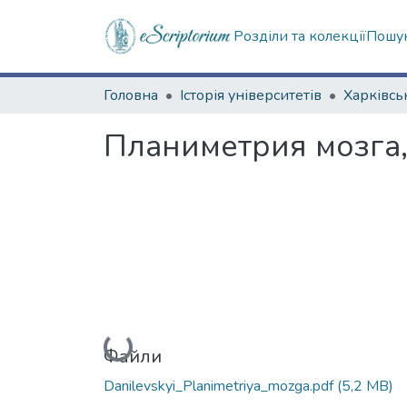
Розділи та колекції
Пошук
Головна
Історія університетів
Планиметрия мозга,
Вантажиться...
Файли
Danilevskyi_Planimetriya_mozga.pdf
(5,2 MB)