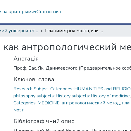
 за критеріями
Статистика
Харківський університет (до 217-річчя)
Планиметрия мозга, как антропологический метод
 как антропологический м
Анотація
Проф. Вас. Як. Данилевского (Предварительное соо
Ключові слова
Research Subject Categories::HUMANITIES and RELIGION
philosophy subjects::History subjects::History of medicine
Categories::MEDICINE
,
антропологический метод
,
пла
мозг
Бібліографічний опис
Данилевский, Василий Яковлевич. Планиметрия мозг