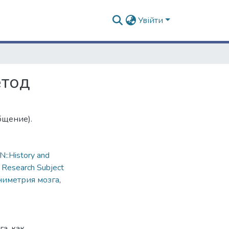
Увійти
етод
бщение).
::History and
,
Research Subject
ниметрия мозга
,
а, как