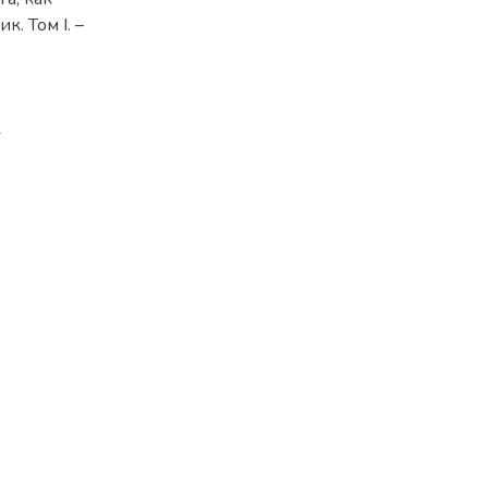
. Том І. –
2