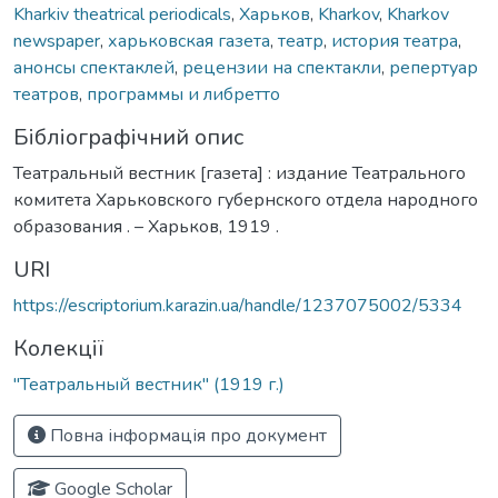
Kharkiv theatrical periodicals
,
Харьков
,
Kharkov
,
Kharkov
newspaper
,
харьковская газета
,
театр
,
история театра
,
анонсы спектаклей
,
рецензии на спектакли
,
репертуар
театров
,
программы и либретто
Бібліографічний опис
Театральный вестник [газета] : издание Театрального
комитета Харьковского губернского отдела народного
образования . – Харьков, 1919 .
URI
https://escriptorium.karazin.ua/handle/1237075002/5334
Колекції
"Театральный вестник" (1919 г.)
Повна інформація про документ
Google Scholar