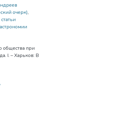
ндреев
ский очерк)
,
 статьи
 астрономии
о общества при
. І. – Харьков: В
8