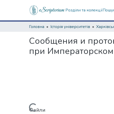
Розділи та колекції
Пошук
Головна
Історія університетів
Сообщения и прото
при Императорском 
Файли