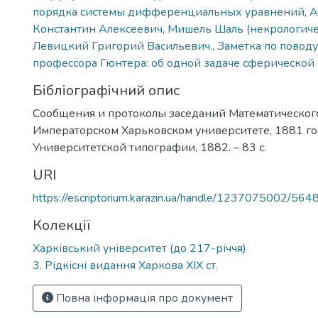
порядка системы дифференциальных уравнений
,
А
Константин Алексеевич
,
Мишель Шаль (некрологиче
Левицкий Григорий Васильевич.
,
Заметка по поводу
профессора Гюнтера: об одной задаче сферической
Бібліографічний опис
Сообщения и протоколы заседаний Математическог
Императорском Харьковском университете, 1881 года
Университетской типографии, 1882. – 83 с.
URI
https://escriptorium.karazin.ua/handle/1237075002/564
Колекції
Харківський університет (до 217-річчя)
3. Рідкісні видання Харкова ХІХ ст.
Повна інформація про документ