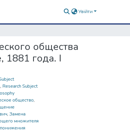
Увійти
еского общества
1881 года. І
Subject
n
,
Research Subject
losophy
еское общество
,
бщение
вич
,
Замена
ующего множителя
 понижения