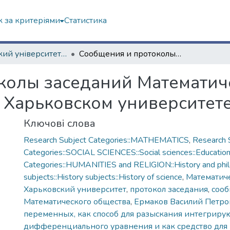
 за критеріями
Статистика
Харківський університет (до 217-річчя)
Сообщения и протоколы заседаний Математического общества при Императорском Харьковском университете, 1881 года. І
колы заседаний Математич
Харьковском университете, 
Ключові слова
Research Subject Categories::MATHEMATICS
,
Research 
Categories::SOCIAL SCIENCES::Social sciences::Educatio
Categories::HUMANITIES and RELIGION::History and phi
subjects::History subjects::History of science
,
Математич
Харьковский университет
,
протокол заседания
,
соо
Математического общества
,
Ермаков Василий Петро
переменных, как способ для разыскания интегрир
дифференциального уравнения и как средство для