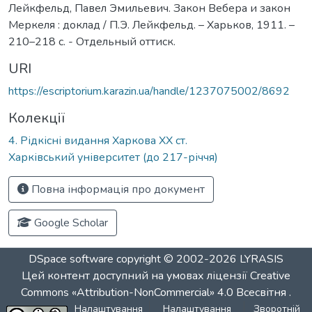
Лейкфельд, Павел Эмильевич. Закон Вебера и закон
Меркеля : доклад / П.Э. Лейкфельд. – Харьков, 1911. –
210–218 с. - Отдельный оттиск.
URI
https://escriptorium.karazin.ua/handle/1237075002/8692
Колекції
4. Рідкісні видання Харкова ХХ ст.
Харківський університет (до 217-річчя)
Повна інформація про документ
Google Scholar
DSpace software
copyright © 2002-2026
LYRASIS
Цей контент доступний на умовах ліцензії
Creative
Commons «Attribution-NonCommercial» 4.0 Всесвітня
.
Налаштування
Налаштування
Зворотній