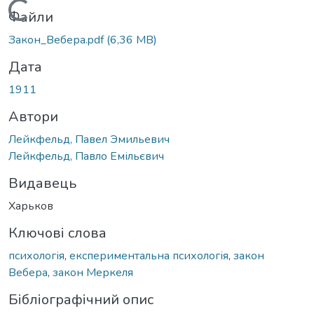
Вантажиться...
Файли
Закон_Вебера.pdf
(6,36 MB)
Дата
1911
Автори
Лейкфельд, Павел Эмильевич
Лейкфельд, Павло Емільєвич
Видавець
Харьков
Ключові слова
психологія
,
експериментальна психологія
,
закон
Вебера
,
закон Меркеля
Бібліографічний опис