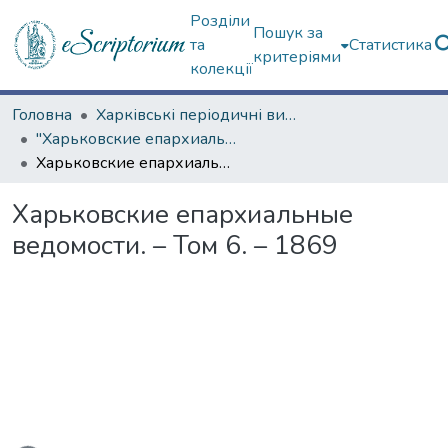
Розділи
Пошук за
та
Статистика
критеріями
колекції
Головна
Харківські періодичні видання
"Харьковские епархиальные ведомости" (1867–1883 гг.)
Харьковские епархиальные ведомости. – Том 6. – 1869
Харьковские епархиальные
ведомости. – Том 6. – 1869
ься...