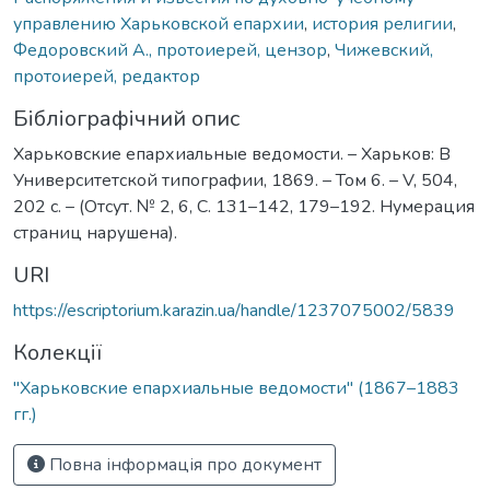
управлению Харьковской епархии
,
история религии
,
Федоровский А., протоиерей, цензор
,
Чижевский,
протоиерей, редактор
Бібліографічний опис
Харьковские епархиальные ведомости. – Харьков: В
Университетской типографии, 1869. – Том 6. – V, 504,
202 с. – (Отсут. № 2, 6, С. 131–142, 179–192. Нумерация
страниц нарушена).
URI
https://escriptorium.karazin.ua/handle/1237075002/5839
Колекції
"Харьковские епархиальные ведомости" (1867–1883
гг.)
Повна інформація про документ