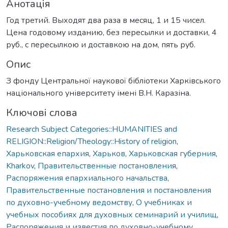
Анотація
Год третий. Выходят два раза в месяц, 1 и 15 чисел.
Цена годовому изданию, без пересылки и доставки, 4
руб., с пересылкою и доставкою на дом, пять руб.
Опис
З фонду Центральної наукової бібліотеки Харківського
національного університету імені В.Н. Каразіна.
Ключові слова
Research Subject Categories::HUMANITIES and
RELIGION::Religion/Theology::History of religion
,
Харьковская епархия
,
Харьков
,
Харьковская губерния
,
Kharkov
,
Правительственные постановления
,
Распоряжения епархиального начальства
,
Правительственные постановления и постановления
по духовно-учебному ведомству
,
О учебниках и
учебных пособиях для духовных семинарий и училищ
,
Распоряжения и известия по духовно-учебному