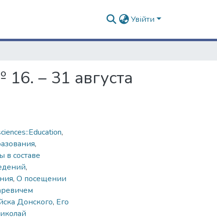
Увійти
16. – 31 августа
ciences::Education
,
разования
,
 в составе
ведений
,
ния
,
О посещении
аревичем
йска Донского
,
Его
Николай