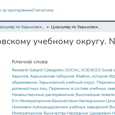
 за критеріями
Статистика
"Циркуляр по Харьковскому учебному округу" (1861—1916 гг.)
Циркуляр по Харьковскому учебному округу. № 16. – 31 августа 1863 года
вскому учебному округу. № 
Ключові слова
Research Subject Categories::SOCIAL SCIENCES::Social s
Харьков
,
Харьковская губерния
,
Kharkov
,
история об
образование
,
Харьковский учебный округ
,
Перемены
должностных лиц
,
Перемены в составе учебных за
Начальственные распоряжения
,
Высочайшие повеле
Его Императорским Высочеством Наследником Цес
Николаем Александровичем учебных заведений Во
Императорское Высочество Наследник Цесаревич 