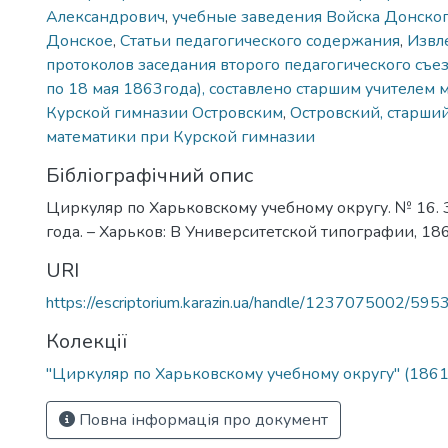
Александрович
,
учебные заведения Войска Донско
Донское
,
Статьи педагогического содержания
,
Извл
протоколов заседания второго педагогического съез
по 18 мая 1863года), составлено старшим учителем 
Курской гимназии Островским
,
Островский, старший
математики при Курской гимназии
Бібліографічний опис
Циркуляр по Харьковскому учебному округу. № 16. 
года. – Харьков: В Университетской типографии, 186
URI
https://escriptorium.karazin.ua/handle/1237075002/595
Колекції
"Циркуляр по Харьковскому учебному округу" (1861
Повна інформація про документ