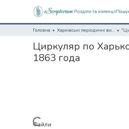
Розділи та колекції
Пошук
Головна
Харківські періодичні видання
Циркуляр по Харько
1863 года
Файли