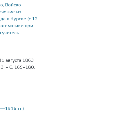
го
,
Войско
ечение из
да в Курске (с 12
математики при
 учитель
31 августа 1863
3. – С. 169–180.
3
—1916 гг.)