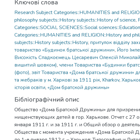
Ключові слова
Research Subject Categories::HUMANITIES and RELIGION
philosophy subjects::History subjects::History of science
,
Categories::SOCIAL SCIENCES::Social sciences::Educatio
Categories::HUMANITIES and RELIGION::History and phi
subjects::History subjects::History
,
притулок відділу зах
товариство «Будинок братської дружини»
,
Його Імп
Високість Спадкоємець Цесаревич Олексій Миколай
вишитий шовком)
,
члени Товариства «Будинки брат
(фото)
,
звіт Товариства «Дома братської дружини» дл
та жебраків у м. Харкові за 1911 рік
,
Kharkov
,
Харько
історія освіти
,
«Дом братской дружины»
Бібліографічний опис
Общество «Дома Братской Дружины» для призрения
нищенствующих детей в гор. Харькове. Отчет с 27 ок
января 1911 г. и за 1911 г. и Общий обзор о деятел
Общества с момента учреждения «Дома Братской Д
по 1-е января 1912 г. – Харьков: Типография и Лито