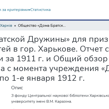
 за критеріями
Статистика
 Харків
Общество «Дома Братской Дружины» для призрения сирот и нищенствующих детей в гор. Харькове. Отчет с 27 октября 1904 г. по 1 января 1911 г. и за 1911 г. и Общий обзор о деятельности Комитета и Общества с момента учреждения «Дома Братской Дружины» с 1904 г. по 1-е января 1912 г.
атской Дружины» для приз
 в гор. Харькове. Отчет с 
 и за 1911 г. и Общий обзо
а с момента учреждения «
по 1-е января 1912 г.
Опис
З фонду Центральної наукової бібліотеки Харківськ
університету імені В.М. Каразіна.