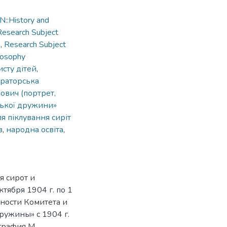
::History and
Research Subject
n
,
Research Subject
losophy
исту дітей
,
ераторська
ович (портрет,
ської дружини»
я піклування сиріт
в
,
народна освіта
,
 сирот и
тября 1904 г. по 1
ьности Комитета и
ружины» с 1904 г.
графия М.