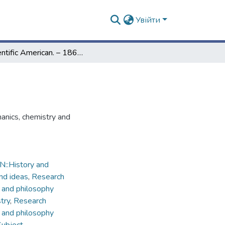
Увійти
Scientific American. – 1867. – Vol. 17, № 5
hanics, chemistry and
::History and
and ideas
,
Research
 and philosophy
try
,
Research
 and philosophy