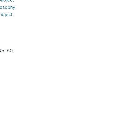
Subject
losophy
ubject
 65–80.
9