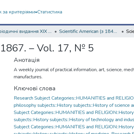
 за критеріями
Статистика
Періодичні видання ХІХ ст.
Scientific American (з 1845 р.)
 1867. – Vol. 17, № 5
Анотація
A weekly journal of practical information, art, science, mec
manufactures.
Ключові слова
Research Subject Categories::HUMANITIES and RELIGION
philosophy subjects::History subjects::History of science 
Subject Categories::HUMANITIES and RELIGION::History
subjects::History subjects::History of technology and indus
Subject Categories::HUMANITIES and RELIGION::History