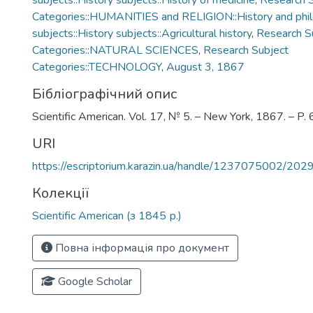
subjects::History subjects::History of medicine
,
Research 
Categories::HUMANITIES and RELIGION::History and phi
subjects::History subjects::Agricultural history
,
Research S
Categories::NATURAL SCIENCES
,
Research Subject
Categories::TECHNOLOGY
,
August 3, 1867
Бібліографічний опис
Scientific American. Vol. 17, № 5. – New York, 1867. – P.
URI
https://escriptorium.karazin.ua/handle/1237075002/202
Колекції
Scientific American (з 1845 р.)
Повна інформація про документ
Google Scholar