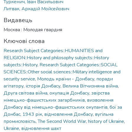
Туркенич, Іван Васильович
Литвак, Аркадій Мойсейович
Видавець
Москва : Молодая гвардия
Ключові слова
Research Subject Categories::HUMANITIES and
RELIGION::History and philosophy subjects::History
subjects::History
,
Research Subject Categories::SOCIAL
SCIENCES::Other social sciences::Military intelligence and
security service
,
Молодь країни - Донбасу
,
поради
агітатору
,
історія Донбасу
,
Велика Вітчизняна війна
,
Друга світова війна
,
окупація Донбасу
,
звірства
німецько-фашистських загарбників
,
визволення
Донбасу від німецько-фашистських окупантів
,
бої за
Донбас
,
1943 рік
,
відновлення Донбасу
,
вугільна
промисловість
,
The Second World War
,
history of Ukraine
,
Ukraine
,
відновлення шахт