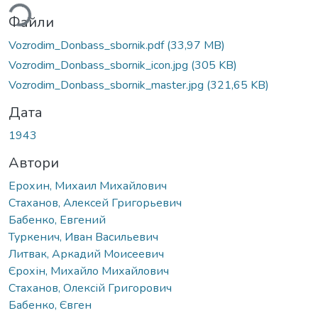
Файли
Vozrodim_Donbass_sbornik.pdf
(33,97 MB)
Vozrodim_Donbass_sbornik_icon.jpg
(305 KB)
Vozrodim_Donbass_sbornik_master.jpg
(321,65 KB)
Дата
1943
Автори
Ерохин, Михаил Михайлович
Стаханов, Алексей Григорьевич
Бабенко, Евгений
Туркенич, Иван Васильевич
Литвак, Аркадий Моисеевич
Єрохін, Михайло Михайлович
Стаханов, Олексій Григорович
Бабенко, Євген