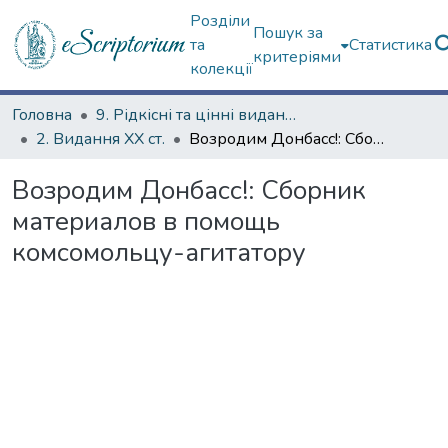
Розділи
Пошук за
та
Статистика
критеріями
колекції
Головна
9. Рідкісні та цінні видання
2. Видання ХХ ст.
Возродим Донбасс!: Сборник материалов в помощь комсомольцу-агитатору
Возродим Донбасс!: Сборник
материалов в помощь
комсомольцу-агитатору
ться...