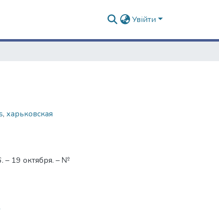
Увійти
s
,
харьковская
 – 19 октября. – №
1