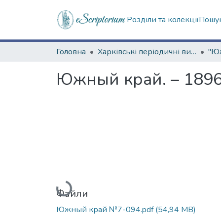
Розділи та колекції
Пошук
Головна
Харківські періодичні видання
Южный край. – 1896.
Вантажиться...
Файли
Южный край №7-094.pdf
(54,94 MB)