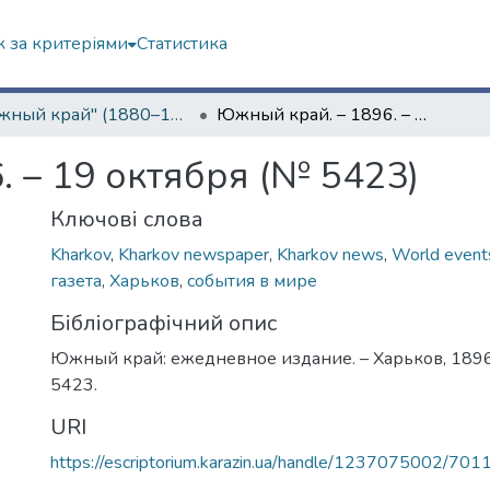
 за критеріями
Статистика
"Южный край" (1880–1919 гг.)
Южный край. – 1896. – 19 октября (№ 5423)
 – 19 октября (№ 5423)
Ключові слова
Kharkov
,
Kharkov newspaper
,
Kharkov news
,
World event
газета
,
Харьков
,
события в мире
Бібліографічний опис
Южный край: ежедневное издание. – Харьков, 1896.
5423.
URI
https://escriptorium.karazin.ua/handle/1237075002/701