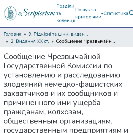
Розділи
Пошук за
та
Статистика
критеріями
колекції
Головна
9. Рідкісні та цінні видання
2. Видання ХХ ст.
Сообщение Чрезвычайной Государственной Комиссии по установлению и расследованию злодеяний немецко-фашистских захватчиков и их сообщников и причиненного ими ущерба гражданам, колхозам, общественным организациям, государственным предприятиям и учреждениям СССР. О разрушении гор. Смоленска и злодеяниях, совершенных немецко-фашистскими захватчиками над советскими гражданами
Сообщение Чрезвычайной
Государственной Комиссии по
установлению и расследованию
злодеяний немецко-фашистских
захватчиков и их сообщников и
причиненного ими ущерба
гражданам, колхозам,
общественным организациям,
государственным предприятиям и