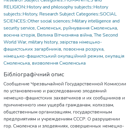
RELIGION::History and philosophy subjects::History
subjects::History
,
Research Subject Categories::SOCIAL
SCIENCES::Other social sciences::Military intelligence and
security service
,
Смоленськ
,
руйнування Смоленська
,
воєнна історія
,
Велика Вітчизняна війна
,
The Second
World War
,
military history
,
звірства німецько-
фашистських загарбників
,
повоєнна розруха
,
німецько-фашистський окупаційний режим
,
окупація
Смоленська
,
визволення Смоленська
Бібліографічний опис
Сообщение Чрезвычайной Государственной Комиссии
по установлению и расследованию злодеяний
немецко-фашистских захватчиков и их сообщников и
причиненного ими ущерба гражданам, колхозам,
общественным организациям, государственным
предприятиям и учреждениям СССР. О разрушении
гор. Смоленска и злодеяниях, совершенных немецко-