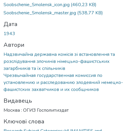
Soobschenie_Smolensk_icon.jpg
(460,23 KB)
Soobschenie_Smolensk_master.jpg
(538,77 KB)
Дата
1943
Автори
Надзвичайна державна комісія зі встановлення та
розслідування злочинів німецько-фашистських
загарбників та їх спільників
Чрезвычайная государственная комиссия по
установлению и расследованию злодеяний немецко-
фашистских захватчиков и их сообщников
Видавець
Москва : ОГИЗ Госполитиздат
Ключові слова
Research Subject Categories::HUMANITIES and