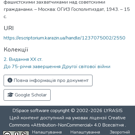
фашистскими захватчиками над советскими
гражданами. – Москва: ОГИЗ Госполитиздат, 1943. – 15
с.
URI
https://escriptorium.karazin.ua/handle/1237075002/2550
Колекції
2. Видання ХХ ст.
До 75-річчя завершення Другої світової війни
Повна інформація про документ
Google Scholar
DSpace software
copyright © 2002-2026
LYRASIS
Цей контент доступний на умовах ліцензії
Creative
Commons «Attribution-NonCommercial» 4.0 Всесвітня
.
Налаштування
Налаштування
Зворотній