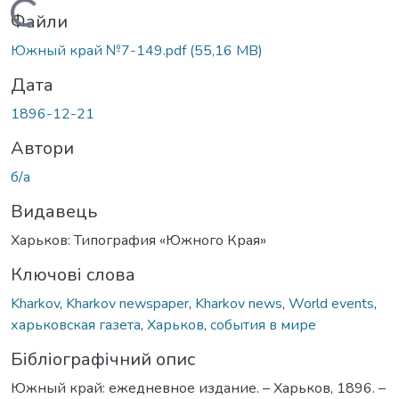
Вантажиться...
Файли
Южный край №7-149.pdf
(55,16 MB)
Дата
1896-12-21
Автори
б/а
Видавець
Харьков: Типография «Южного Края»
Ключові слова
Kharkov
,
Kharkov newspaper
,
Kharkov news
,
World events
,
харьковская газета
,
Харьков
,
события в мире
Бібліографічний опис
Южный край: ежедневное издание. – Харьков, 1896. –