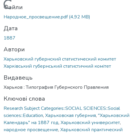
Вантажиться...
Файли
Народное_просвещение.pdf
(4,92 MB)
Дата
1887
Автори
Харьковский губернский статистический комитет
Харківський губернський статистичний комітет
Видавець
Харьков : Типография Губернского Правления
Ключові слова
Research Subject Categories::SOCIAL SCIENCES::Social
sciences::Education
,
Харьковская губерния
,
"Харьковский
Календарь" на 1887 год
,
Харьковский университет
,
народное просвещение
,
Харьковский практический