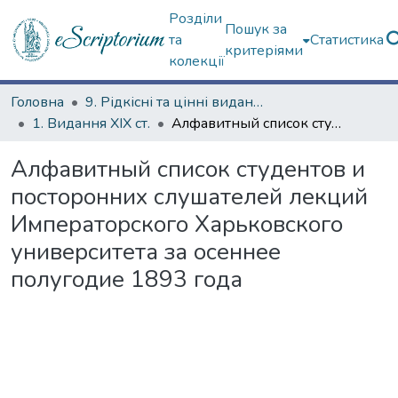
Розділи
Пошук за
та
Статистика
критеріями
колекції
Головна
9. Рідкісні та цінні видання
1. Видання ХІХ ст.
Алфавитный список студентов и посторонних слушателей лекций Императорского Харьковского университета за осеннее полугодие 1893 года
Алфавитный список студентов и
посторонних слушателей лекций
Императорского Харьковского
университета за осеннее
полугодие 1893 года