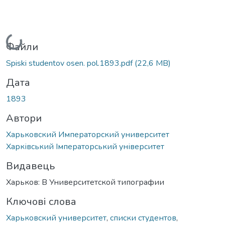
Вантажиться...
Файли
Spiski studentov osen. pol.1893.pdf
(22,6 MB)
Дата
1893
Автори
Харьковский Императорский университет
Харківський Імператорський університет
Видавець
Харьков: В Университетской типографии
Ключові слова
Харьковский университет
,
списки студентов
,