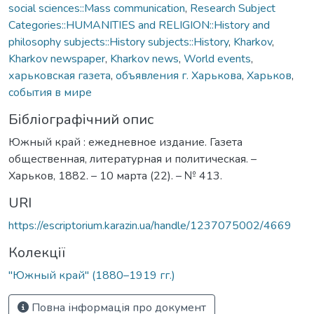
social sciences::Mass communication
,
Research Subject
Categories::HUMANITIES and RELIGION::History and
philosophy subjects::History subjects::History
,
Kharkov
,
Kharkov newspaper
,
Kharkov news
,
World events
,
харьковская газета
,
объявления г. Харькова
,
Харьков
,
события в мире
Бібліографічний опис
Южный край : ежедневное издание. Газета
общественная, литературная и политическая. –
Харьков, 1882. – 10 марта (22). – № 413.
URI
https://escriptorium.karazin.ua/handle/1237075002/4669
Колекції
"Южный край" (1880–1919 гг.)
Повна інформація про документ