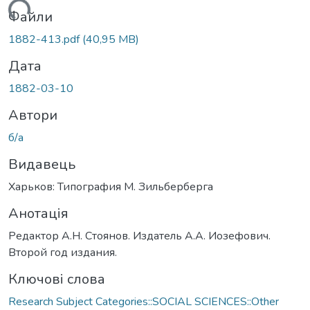
житься...
Файли
1882-413.pdf
(40,95 MB)
Дата
1882-03-10
Автори
б/а
Видавець
Харьков: Типография М. Зильберберга
Анотація
Редактор А.Н. Стоянов. Издатель А.А. Иозефович.
Второй год издания.
Ключові слова
Research Subject Categories::SOCIAL SCIENCES::Other