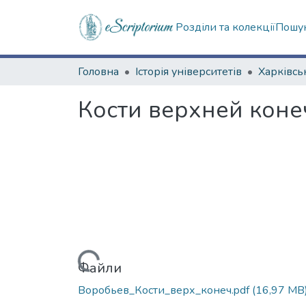
Розділи та колекції
Пошук
Головна
Історія університетів
Кости верхней коне
Вантажиться...
Файли
Воробьев_Кости_верх_конеч.pdf
(16,97 MB