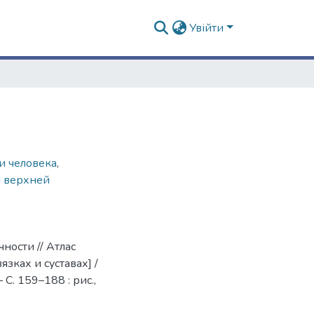
Увійти
и человека
,
и верхней
ности // Атлас
язках и суставах] /
 С. 159–188 : рис.,