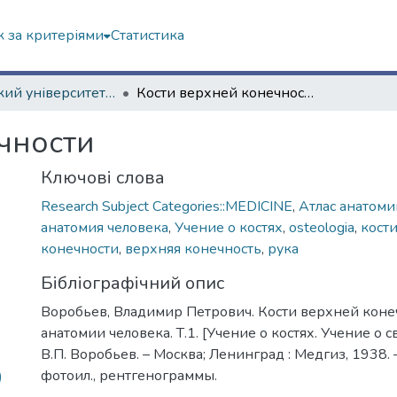
 за критеріями
Статистика
Харківський університет (до 217-річчя)
Кости верхней конечности
чности
Ключові слова
Research Subject Categories::MEDICINE
,
Атлас анатоми
анатомия человека
,
Учение о костях
,
osteologia
,
кост
конечности
,
верхняя конечность
,
рука
Бібліографічний опис
Воробьев, Владимир Петрович. Кости верхней конеч
анатомии человека. Т.1. [Учение о костях. Учение о св
В.П. Воробьев. – Москва; Ленинград : Медгиз, 1938. –
фотоил., рентгенограммы.
)