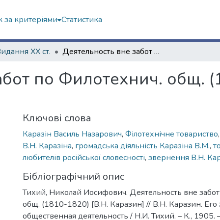
 за критеріями
Статистика
Видання ХХ ст.
Деятельность вне забот по Филотехнич. общ. (1810-1820) [В.Н. Каразин]
бот по Филотехнич. общ. (1
Ключові слова
Каразін Василь Назарович
,
Філотехнічне товариство
В.Н. Каразіна
,
громадська діяльність Каразіна В.М.
,
т
любителів російської словесності
,
звернення В.Н. Кар
Бібліографічний опис
Тихий, Николай Иосифович. Деятельность вне забот
общ. (1810-1820) [В.Н. Каразин] // В.Н. Каразин. Ег
общественная деятельность / Н.И. Тихий. – К., 1905. 