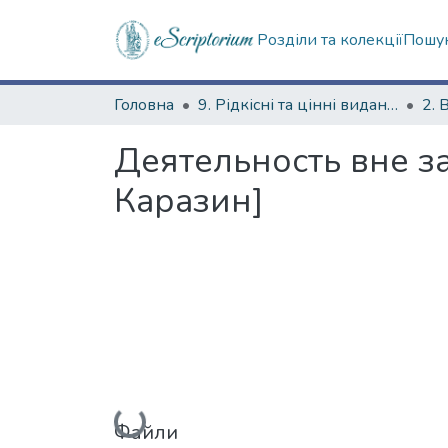
Розділи та колекції
Пошук
Головна
9. Рідкісні та цінні видання
2. 
Деятельность вне за
Каразин]
Вантажиться...
Файли