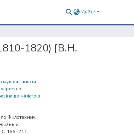
Увійти
810-1820) [В.Н.
,
наукові заняття
овариство
азіна до міністрів
 по Филотехнич.
о жизнь и
– С. 199–211.