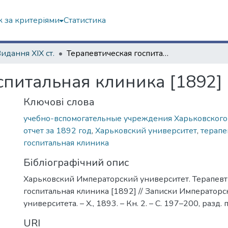
 за критеріями
Статистика
Видання ХІХ ст.
Терапевтическая госпитальная клиника [1892]
спитальная клиника [1892]
Ключові слова
учебно-вспомогательные учреждения Харьковского
отчет за 1892 год
,
Харьковский университет
,
терапе
госпитальная клиника
Бібліографічний опис
Харьковский Императорский университет. Терапевт
госпитальная клиника [1892] // Записки Императорс
университета. – Х., 1893. – Кн. 2. – С. 197–200, разд. п
URI