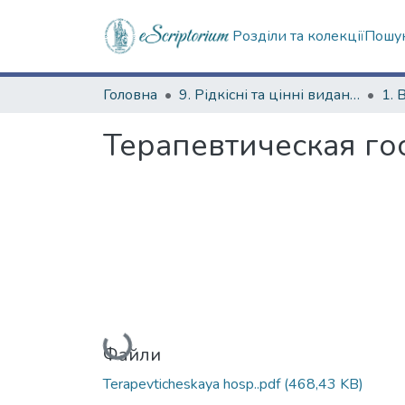
Розділи та колекції
Пошук
Головна
9. Рідкісні та цінні видання
1. 
Терапевтическая го
Вантажиться...
Файли
Terapevticheskaya hosp..pdf
(468,43 KB)