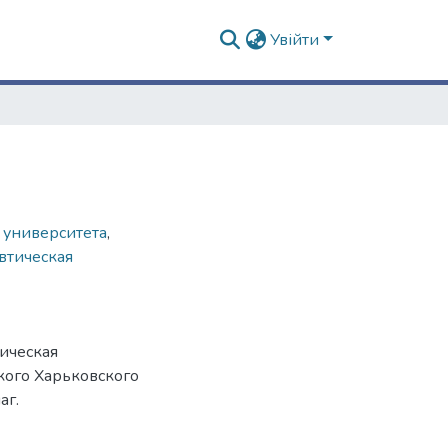
Увійти
 университета
,
втическая
ическая
кого Харьковского
аг.