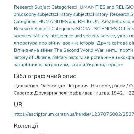
Research Subject Categories::HUMANITIES and RELIGION
philosophy subjects::History subjects::History
,
Research S
Categories::HUMANITIES and RELIGION::Aesthetic subject
Research Subject Categories::SOCIAL SCIENCES::Other s
sciences::Military intelligence and security service
,
українс
література про війну
,
воєнна історія
,
Друга світова в
Вітчизняна війна
,
The Second World War
,
митці проти
history of Ukraine
,
military history
,
звірства німецько-ф
загарбників
,
патріотизм
,
історія України
,
героїзм
Бібліографічний опис
Довженко, Олександр Петрович. Ніч перед боєм / О
Саратов: Друкарня поліграфвидавництва, 1942. – 22 
URI
https://escriptorium.karazin.ua/handle/1237075002/253
Колекції