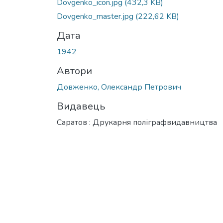
Dovgenko_icon.jpg
(432,3 KB)
Dovgenko_master.jpg
(222,62 KB)
Дата
1942
Автори
Довженко, Олександр Петрович
Видавець
Саратов : Друкарня поліграфвидавництва