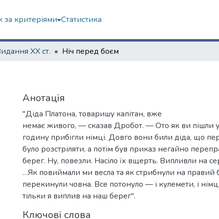
 за критеріями
Статистика
Видання ХХ ст.
Ніч перед боєм
Анотація
"Діда Платона, товаришу капітан, вже
немає живого, — сказав Дробот. — Ото як ви пішли у
годину прибігли німці. Довго вони били діда, що пере
було розстріляти, а потім був приказ негайно переп
берег. Ну, повезли. Насіло їх вщерть. Випливли на с
…Як повиймали ми весла та як стрибнули на правий б
перекинули човна. Все потонуло — і кулемети, і німці
тільки я виплив на наш берег".
Ключові слова