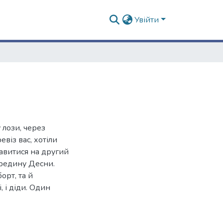
Увійти
 лози, через
віз вас, хотіли
равитися на другий
ередину Десни.
орт, та й
, і діди. Один