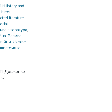
::History and
ubject
s::Literature
,
ocial
ька література
,
ійна
,
Велика
 війни
,
Ukraine
,
ашистських
.П. Довженко. –
с.
7