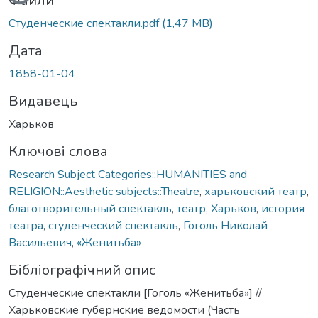
Файли
Студенческие спектакли.pdf
(1,47 MB)
Дата
1858-01-04
Видавець
Харьков
Ключові слова
Research Subject Categories::HUMANITIES and
RELIGION::Aesthetic subjects::Theatre
,
харьковский театр
,
благотворительный спектакль
,
театр
,
Харьков
,
история
театра
,
студенческий спектакль
,
Гоголь Николай
Васильевич
,
«Женитьба»
Бібліографічний опис
Студенческие спектакли [Гоголь «Женитьба»] //
Харьковские губернские ведомости (Часть