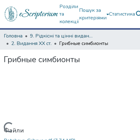
Розділи
Пошук за
та
Статистика
критеріями
колекції
Головна
9. Рідкісні та цінні видання
2. Видання ХХ ст.
Грибные симбионты
Грибные симбионты
Вантажиться...
Файли