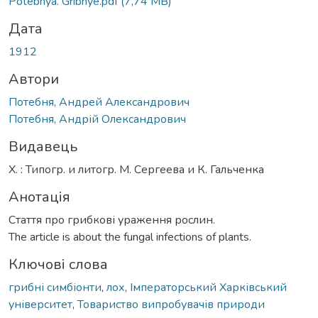
Potebnya. Gribnye.pdf
(7,74 MB)
Дата
1912
Автори
Потебня, Андрей Александрович
Потебня, Андрій Олександрович
Видавець
Х. : Типогр. и литогр. М. Сергеева и К. Гальченка
Анотація
Стаття про грибкові ураження рослин.
The article is about the fungal infections of plants.
Ключові слова
грибні симбіонти
,
лох
,
Імператорський Харківський
університет
,
Товариство випробувачів природи