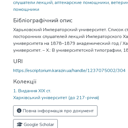
слушатели лекций
,
аптекарские помощники
,
ветери
помощники
Бібліографічний опис
Харьковский Императорский университет. Список с
посторонних слушателей лекций Императорского Х
университета на 1878–1879 академический год / Х
университет. – Х.: В университетской типографии, 187
URI
https://escriptorium.karazin.ua/handle/1237075002/304
Колекції
1. Видання ХІХ ст.
Харківський університет (до 217-річчя)
Повна інформація про документ
Google Scholar