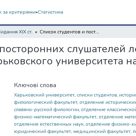
 за критеріями
Статистика
Видання ХІХ ст.
Список студентов и посторонних слушателей лекций Императорского Харьковского университета на 1878–1879 академический год
 посторонних слушателей 
ьковского университета н
Ключові слова
Харьковский университет
,
списки студентов
,
истори
филологический факультет
,
отделение исторически
славяно-русской филологии
,
отделение классическо
физико-математический факультет
,
отделение мате
отделение естественных наук
,
отделение физико-х
юридический факультет
,
медицинский факультет
,
п