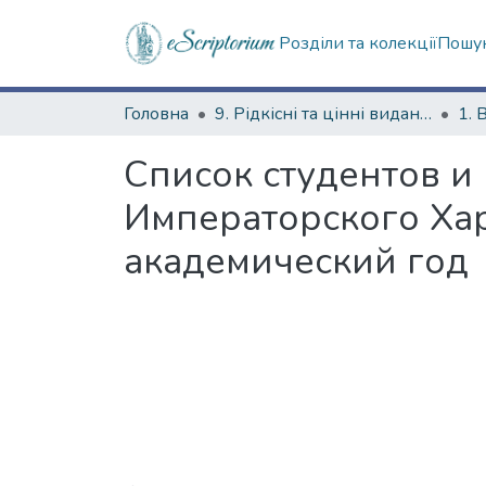
Розділи та колекції
Пошук
Головна
9. Рідкісні та цінні видання
1. 
Список студентов и
Императорского Хар
академический год