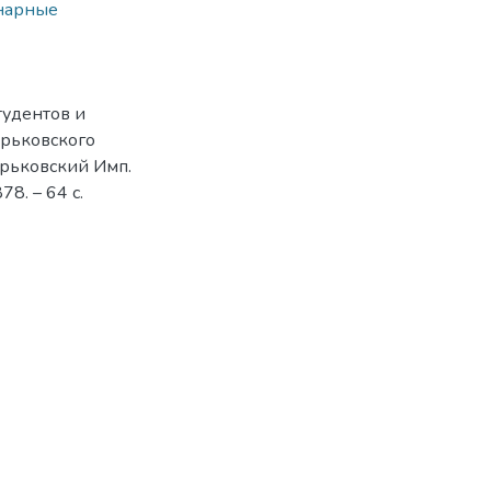
нарные
тудентов и
арьковского
арьковский Имп.
8. – 64 с.