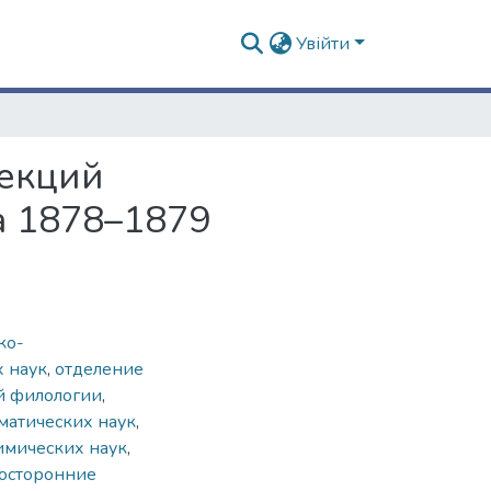
Увійти
лекций
а 1878–1879
ко-
х наук
,
отделение
й филологии
,
матических наук
,
имических наук
,
осторонние