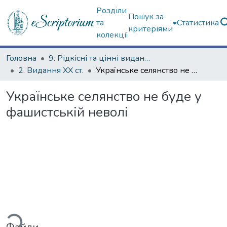
Розділи
Пошук за
та
Статистика
критеріями
колекції
Головна
9. Рідкісні та цінні видання
2. Видання ХХ ст.
Українське селянство не буде у фашистській неволі
Українське селянство не буде у
фашистській неволі
житься...