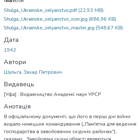
Файли
Shulga_Ukrainske_selyanstvo.pdf
(22,93 MB)
Shulga_Ukrainske_selyanstvo_icon.jpg
(686,96 KB)
Shulga_Ukrainske_selyanstvo_master.jpg
(548,67 KB)
Дата
1942
Автори
Шульга, Захар Петрович
Видавець
[Уфа] : Видавництво Академії наук УРСР
Анотація
В офіціальному документі, що його в перші дні війни
видало німецьке командування („Пам'ятка для ведення
господарства в завойованих східних районах"),
сказано: „Завойовані східні області являються