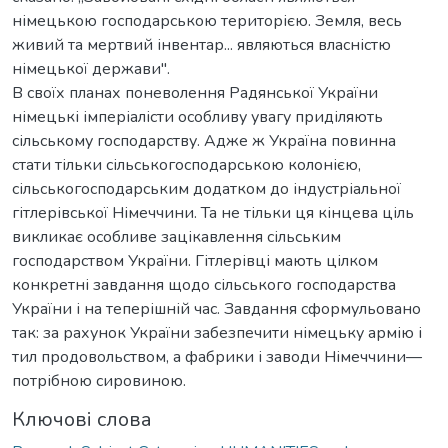
німецькою господарською територією. Земля, весь
живий та мертвий інвентар... являються власністю
німецької держави".
В своїх планах поневолення Радянської України
німецькі імперіалісти особливу увагу приділяють
сільському господарству. Адже ж Україна повинна
стати тільки сільськогосподарською колонією,
сільськогосподарським додатком до індустріальної
гітлерівської Німеччини. Та не тільки ця кінцева ціль
викликає особливе зацікавлення сільським
господарством України. Гітлерівці мають цілком
конкретні завдання щодо сільського господарства
України і на теперішній час. Завдання сформульовано
так: за рахунок України забезпечити німецьку армію і
тил продовольством, а фабрики і заводи Німеччини—
потрібною сировиною.
Ключові слова