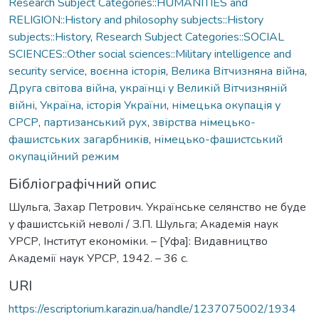
Research Subject Categories::HUMANITIES and
RELIGION::History and philosophy subjects::History
subjects::History
,
Research Subject Categories::SOCIAL
SCIENCES::Other social sciences::Military intelligence and
security service
,
воєнна історія
,
Велика Вітчизняна війна
,
Друга світова війна
,
українці у Великій Вітчизняній
війні
,
Україна
,
історія України
,
німецька окупація у
СРСР
,
партизанський рух
,
звірства німецько-
фашистських загарбників
,
німецько-фашистський
окупаційний режим
Бібліографічний опис
Шульга, Захар Петрович. Українське селянство не буде
у фашистській неволі / З.П. Шульга; Академія наук
УРСР, Інститут економіки. – [Уфа]: Видавництво
Академії наук УРСР, 1942. – 36 с.
URI
https://escriptorium.karazin.ua/handle/1237075002/1934