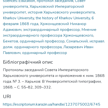
sciences::Education
,
протокол заседания
,
Совет
университета
,
Харьковский Императорский
университет
,
история Харьковского университета
,
Kharkov University
,
the history of Kharkov University
,
6
февраля 1868 года
,
Хржонщевский Никанор
Адамович, экстраординарный профессор
,
Мнение
экстраординарного профессора Хржонщевского
,
Бекетов, ординарный профессор
,
Сокальский, исправл.
долж. ординарного профессора
,
Лазаревич Иван
Павлович, ординарный профессор
Бібліографічний опис
Протоколы заседаний Совета Императорского
Харьковского университета и приложения к ним. 1868
года. № 3. – Харьков: В Университетской типографии,
1868. – С. 55–82, 309–332.
URI
https://escriptorium.karazin.ua/handle/1237075002/6745