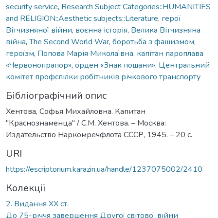
security service
,
Research Subject Categories::HUMANITIES
and RELIGION::Aesthetic subjects::Literature
,
герої
Вітчизняної війни
,
воєнна історія
,
Велика Вітчизняна
війна
,
The Second World War
,
боротьба з фашизмом
,
героїзм
,
Попова Марія Миколаївна, капітан пароплава
«Червонопрапор»
,
орден «Знак пошани»
,
Центральний
комітет профспілки робітників річкового транспорту
Бібліографічний опис
Хентова, Софья Михайловна. Капитан
"Краснознаменца" / С.М. Хентова. – Москва:
Издательство Наркомречфлота СССР, 1945. – 20 с.
URI
https://escriptorium.karazin.ua/handle/1237075002/2410
Колекції
2. Видання ХХ ст.
До 75-річчя завершення Другої світової війни