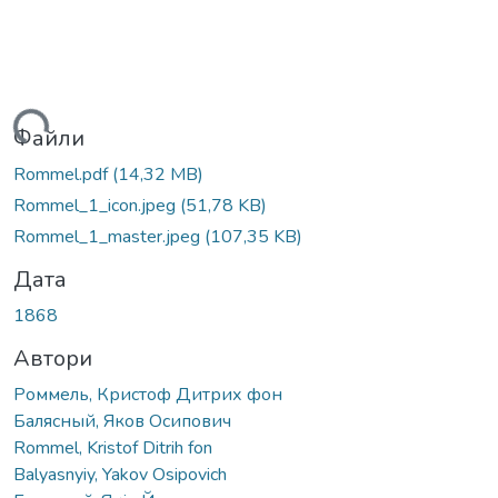
иться...
Файли
Rommel.pdf
(14,32 MB)
Rommel_1_icon.jpeg
(51,78 KB)
Rommel_1_master.jpeg
(107,35 KB)
Дата
1868
Автори
Роммель, Кристоф Дитрих фон
Балясный, Яков Осипович
Rommel, Kristof Ditrih fon
Balyasnyiy, Yakov Osipovich